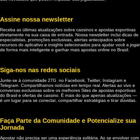
Assine nossa newsletter
Receba as últimas atualizações sobre cassinos e apostas esportivas
diretamente na sua caixa de entrada. Nossa newsletter inclui dicas de
especialistas, promoções exclusivas, alertas antecipados sobre
recursos do aplicativo e insights selecionados para ajudar você a jogar
de forma mais inteligente e ganhar mais apostas online no Brasil.
Siga-nos nas redes sociais
Junte-se à comunidade 27G no Facebook, Twitter, Instagram e
Telegram. Compartilhamos notícias em tempo real. Alertas ao vivo e
conversas exclusivas sobre os melhores Sites de apostas esportivas
do Brasil e ofertas de cassino. É mais do que apenas atualizações —
é um lugar para se conectar, compartilhar estratégias e tirar dúvidas.
Faça Parte da Comunidade e Potencialize sua
Jornada
Apostar não precisa ser uma experiência solitária. Ao se envolver com