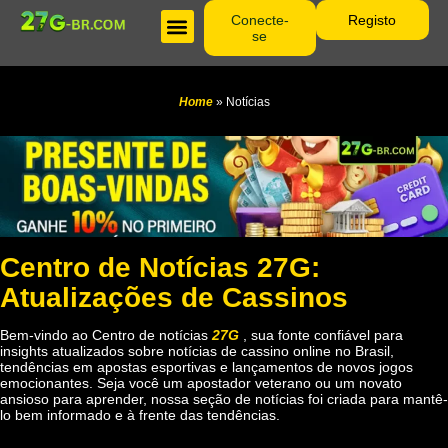
Conecte-
Registo
se
Home
»
Notícias
Centro de Notícias 27G:
Atualizações de Cassinos
Bem-vindo ao Centro de notícias
27G
, sua fonte confiável para
insights atualizados sobre notícias de cassino online no Brasil,
tendências em apostas esportivas e lançamentos de novos jogos
emocionantes. Seja você um apostador veterano ou um novato
ansioso para aprender, nossa seção de notícias foi criada para mantê-
lo bem informado e à frente das tendências.