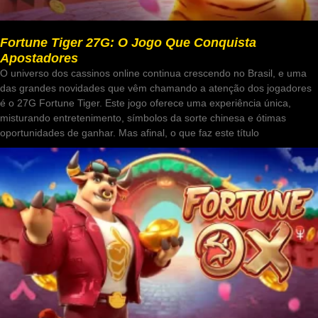
Fortune Tiger 27G: O Jogo Que Conquista
Apostadores
O universo dos cassinos online continua crescendo no Brasil, e uma
das grandes novidades que vêm chamando a atenção dos jogadores
é o 27G Fortune Tiger. Este jogo oferece uma experiência única,
misturando entretenimento, símbolos da sorte chinesa e ótimas
oportunidades de ganhar. Mas afinal, o que faz este título