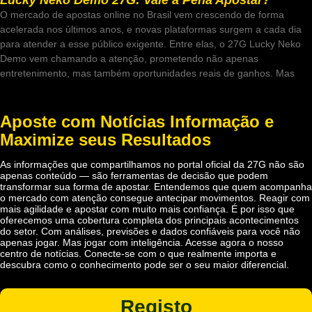
Lucky Neko Demo 27G​: Vale a Pena Apostar?
O mercado de apostas online no Brasil vem crescendo de forma
acelerada nos últimos anos, e novas plataformas surgem a cada dia
para atender a esse público exigente. Entre elas, o 27G Lucky Neko
Demo​ vem chamando a atenção, prometendo não apenas
entretenimento, mas também oportunidades reais de ganhos. Mas
Aposte com Notícias Informação e
Maximize seus Resultados
As informações que compartilhamos no portal oficial da 27G não são
apenas conteúdo — são ferramentas de decisão que podem
transformar sua forma de apostar. Entendemos que quem acompanha
o mercado com atenção consegue antecipar movimentos. Reagir com
mais agilidade e apostar com muito mais confiança. É por isso que
oferecemos uma cobertura completa dos principais acontecimentos
do setor. Com análises, previsões e dados confiáveis para você não
apenas jogar. Mas jogar com inteligência. Acesse agora o nosso
centro de notícias. Conecte-se com o que realmente importa e
descubra como o conhecimento pode ser o seu maior diferencial.
Registo