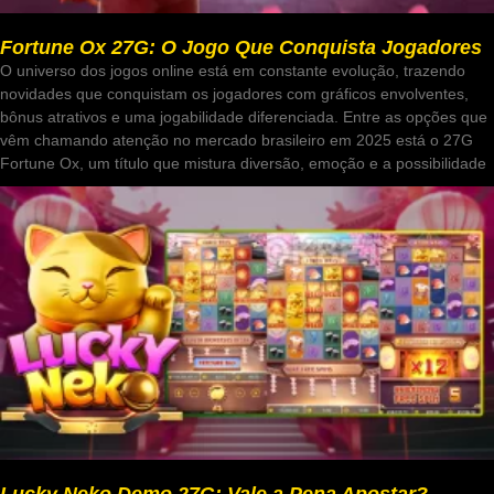
Fortune Ox 27G: O Jogo Que Conquista Jogadores
O universo dos jogos online está em constante evolução, trazendo
novidades que conquistam os jogadores com gráficos envolventes,
bônus atrativos e uma jogabilidade diferenciada. Entre as opções que
vêm chamando atenção no mercado brasileiro em 2025 está o 27G
Fortune Ox, um título que mistura diversão, emoção e a possibilidade